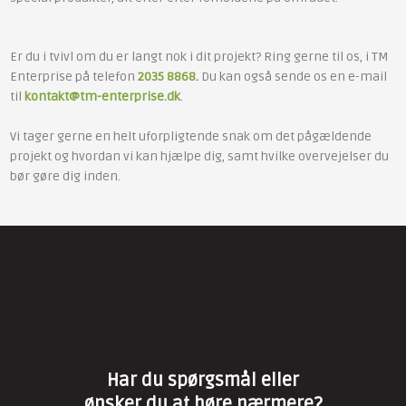
Er du i tvivl om du er langt nok i dit projekt? Ring gerne til os, i TM
Enterprise på telefon
2035 8868
.
Du kan også sende os en e-mail
til
kontakt@tm-enterprise.dk
.
Vi tager gerne en helt uforpligtende snak om det pågældende
projekt og hvordan vi kan hjælpe dig, samt hvilke overvejelser du
bør gøre dig inden.
Har du spørgsmål eller
​ønsker du at høre nærmere?