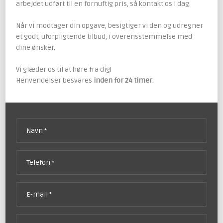
arbejdet udført til en fornuftig pris, så kontakt os i dag.
Når vi modtager din opgave, besigtiger vi den og udregner
et godt, uforpligtende tilbud, i overensstemmelse med
dine ønsker.
Vi glæder os til at høre fra dig!
Henvendelser besvares
inden for 24 timer
.